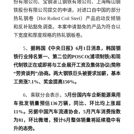
份有限公司、宝钢湛江钢铁有限公司、上海梅山钢
铁股份有限公司提交的申请，对进口自中国的部分
热轧钢卷（Hot Rolled Coil Steel）产品启动反倾销
和反补贴豁免调查。本案申请豁免的产品为符合以
下宽度和厚度规格的热轧钢板卷。
5、
据韩国《中央日报》6月1日消息，韩国钢
铁行业排名第一、第二位的POSCO(浦项制铁)和现
代制铁正在或即将与工会展开工资及集体协议(简称
“劳资谈判”)协商。两大钢铁巨头被要求加薪，基本
工资涨7.1%、奖金提高150%。
6、乘联分会表示，
5月份国内车企新能源乘用
车批发销量预估136万辆，同比、环比均上涨超
11%。另据中国汽车流通协会，5月汽车消费指数
为81，环比微增，预计6月整体销量将延续稳中有
升的态势。