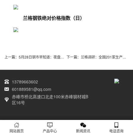
兰格钢铁绝对价格指数（日）
上一篇：
5月28日钢市早知道：夜盘黑色商品止跌回涨 总理强调做好大宗商品和重要物资储备调节 美军对伊朗实施新打击
下一篇：
兰格调研：全国201家生产企业日均铁水产量环比上升（6月3日）
13789663602
601889581@qq.com
赤峰市桥北高速口北走100米赤峰钢材城B
区16号
Copyright © 2022 赤峰力拓物资有限责任公司 All Rights Reserved.
蒙ICP备
2022000199号-1
XML地图
网站首页
产品中心
新闻资讯
电话咨询