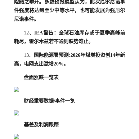
险随之攀升。多数预报模型认为，此次厄尔尼诺事
件强度将达到至少中等水平，也可能发展为强厄尔
尼诺事件。
12、
IEA警告：全球石油库存或于夏季高峰前
耗尽，霍尔木兹若不通则跌势难止。
13、
国际能源署预测:2026年煤炭投资创14年新
高，电网支出激增20%。
盘面涨跌一览表
财经重要数据/事件一览
基差及利润跟踪