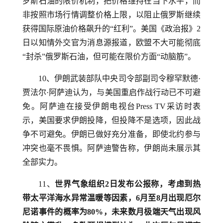
罗斯石油的限价机制，把价格维持在当下水平，而
非按照市场行情调整价格上限，以阻止俄罗斯继续
获得国际原油价格飙升的“红利”。美国《政治报》2
日以知情外交官为消息源报道，欧盟不大可能彻底
“封杀”俄罗斯石油，但可能在限价方面“动脑筋”。
10、伊朗武装部队中央司令部副司令穆罕默德·
贾法尔·阿萨迪认为，与美国重启作战行动已不可避
免。阿萨迪在接受伊朗电视台Press TV采访时表
示，美国要求伊朗投降，但投降不是选项，因此战
争不可避免。伊朗已做好充分准备，即使北约参与
冲突也毫不畏惧。阿萨迪警告称，伊朗尚未展示其
全部实力。
11、
世界气象组织2日发布公报称，考虑到热
带太平洋海水异常温暖等因素，6月至8月出现厄尔
尼诺事件的概率为80%，未来数月极端天气出现风