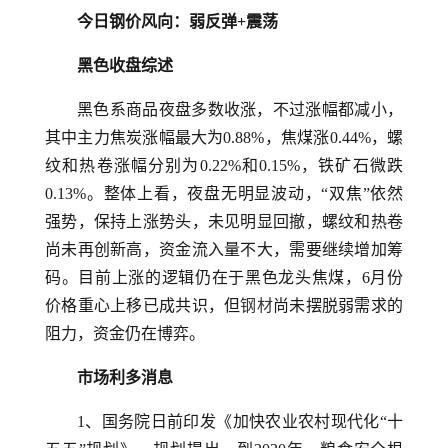
今日钢价风向：弱反弹+震荡
黑色收盘综述
黑色系商品夜盘多数收涨，不过涨幅都减小，
其中主力焦炭涨幅最大为0.88%，焦煤涨0.44%，螺
纹和热卷涨幅分别为0.22%和0.15%，铁矿石微跌
0.13%。整体上看，夜盘无明显波动，“双焦”依然
强势，保持上涨势头，未见明显回撤，螺纹和热卷
尚未再创新高，资金流入量不大，需要继续增加筹
码。目前上涨的逻辑仍在于黑色龙头焦煤，6月份
价格重心上移已成共识，但
钢材
尚未摆脱弱需求的
阻力，资金仍在博弈。
市场利多消息
1、国务院日前印发《加快农业农村现代化“十