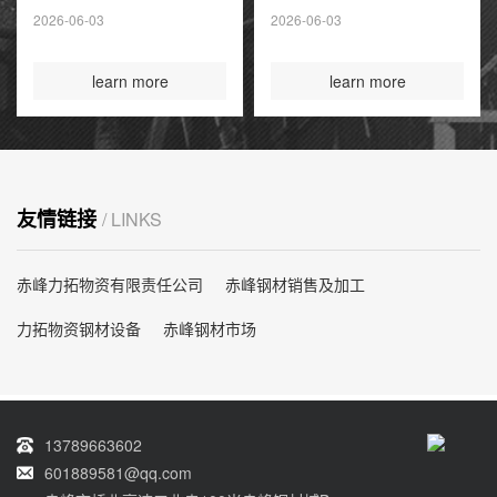
夏季高峰前耗尽
2026-06-03
2026-06-03
国际煤炭投资创14
年新高
learn more
learn more
友情链接
/ LINKS
赤峰力拓物资有限责任公司
赤峰钢材销售及加工
力拓物资钢材设备
赤峰钢材市场
13789663602
601889581@qq.com