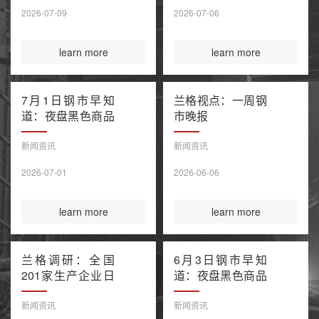
售潮 美伊谅解备
2026-07-09
2026-07-06
忘录“已终结”
learn more
learn more
7月1日钢市早知
兰格视点：一周钢
道：夜盘黑色商品
市晚报
窄幅波动 上半年
百强房企销售额降
新闻资讯
新闻资讯
幅继续收窄 欧盟
2026-07-01
2026-06-06
钢铁保障新规今起
正式执行
learn more
learn more
兰格调研：全国
6月3日钢市早知
201家生产企业日
道：夜盘黑色商品
均铁水产量环比上
多数收涨 IEA警告
升（6月3日）
全球石油库存或于
新闻资讯
新闻资讯