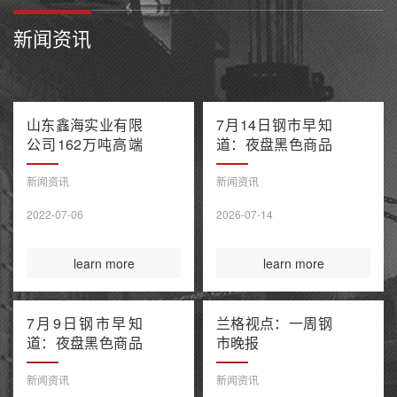
新闻资讯
山东鑫海实业有限
7月14日钢市早知
公司162万吨高端
道：夜盘黑色商品
不锈钢项目产能置
多数收跌 阿联酋
换方案公示
油轮在霍尔木兹海
新闻资讯
新闻资讯
峡遭袭1死8伤 布
2022-07-06
2026-07-14
伦特原油涨超9%
learn more
learn more
7月9日钢市早知
兰格视点：一周钢
道：夜盘黑色商品
市晚报
整体收涨 原油大
涨引爆全球债市抛
新闻资讯
新闻资讯