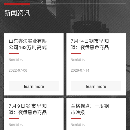
新闻资讯
山东鑫海实业有限
7月14日钢市早知
公司162万吨高端
道：夜盘黑色商品
不锈钢项目产能置
多数收跌 阿联酋
换方案公示
油轮在霍尔木兹海
新闻资讯
新闻资讯
峡遭袭1死8伤 布
2022-07-06
2026-07-14
伦特原油涨超9%
learn more
learn more
7月9日钢市早知
兰格视点：一周钢
道：夜盘黑色商品
市晚报
整体收涨 原油大
涨引爆全球债市抛
新闻资讯
新闻资讯