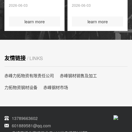
夏季高峰前耗尽
2026-06-03
2026-06-03
国际煤炭投资创14
年新高
learn more
learn more
友情链接
/ LINKS
赤峰力拓物资有限责任公司
赤峰钢材销售及加工
力拓物资钢材设备
赤峰钢材市场
13789663602
601889581@qq.com