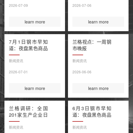
售潮 美伊谅解备
2026-07-09
2026-07-06
忘录“已终结”
learn more
learn more
7月1日钢市早知
兰格视点：一周钢
道：夜盘黑色商品
市晚报
窄幅波动 上半年
百强房企销售额降
新闻资讯
新闻资讯
幅继续收窄 欧盟
2026-07-01
2026-06-06
钢铁保障新规今起
正式执行
learn more
learn more
兰格调研：全国
6月3日钢市早知
201家生产企业日
道：夜盘黑色商品
均铁水产量环比上
多数收涨 IEA警告
升（6月3日）
全球石油库存或于
新闻资讯
新闻资讯