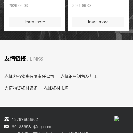
夏季高峰前耗尽
2026-06-03
2026-06-03
国际煤炭投资创14
年新高
learn more
learn more
友情链接
/ LINKS
赤峰力拓物资有限责任公司
赤峰钢材销售及加工
力拓物资钢材设备
赤峰钢材市场
13789663602
601889581@qq.com