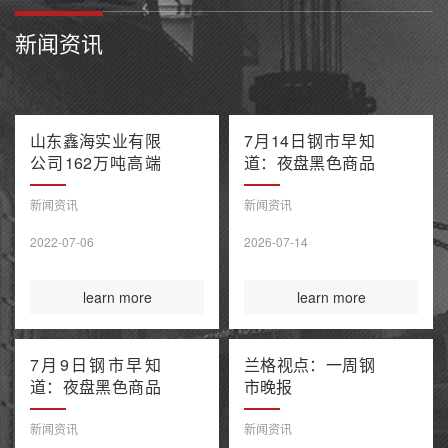
新闻资讯
山东鑫海实业有限
7月14日钢市早知
公司162万吨高端
道：夜盘黑色商品
不锈钢项目产能置
多数收跌 阿联酋
换方案公示
油轮在霍尔木兹海
新闻资讯
新闻资讯
峡遭袭1死8伤 布
2022-07-06
2026-07-14
伦特原油涨超9%
learn more
learn more
7月9日钢市早知
兰格视点：一周钢
道：夜盘黑色商品
市晚报
整体收涨 原油大
涨引爆全球债市抛
新闻资讯
新闻资讯