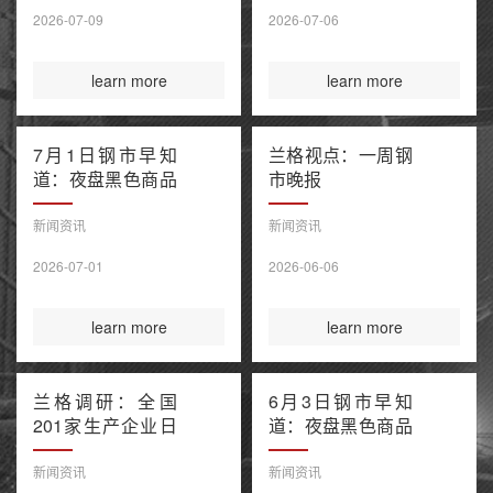
售潮 美伊谅解备
2026-07-09
2026-07-06
忘录“已终结”
learn more
learn more
7月1日钢市早知
兰格视点：一周钢
道：夜盘黑色商品
市晚报
窄幅波动 上半年
百强房企销售额降
新闻资讯
新闻资讯
幅继续收窄 欧盟
2026-07-01
2026-06-06
钢铁保障新规今起
正式执行
learn more
learn more
兰格调研：全国
6月3日钢市早知
201家生产企业日
道：夜盘黑色商品
均铁水产量环比上
多数收涨 IEA警告
升（6月3日）
全球石油库存或于
新闻资讯
新闻资讯