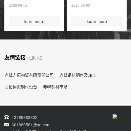
夏季高峰前耗尽
2026-06-03
2026-06-03
国际煤炭投资创14
年新高
learn more
learn more
友情链接
/ LINKS
赤峰力拓物资有限责任公司
赤峰钢材销售及加工
力拓物资钢材设备
赤峰钢材市场
13789663602
601889581@qq.com