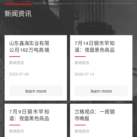
新闻资讯
山东鑫海实业有限
7月14日钢市早知
公司162万吨高端
道：夜盘黑色商品
不锈钢项目产能置
多数收跌 阿联酋
换方案公示
油轮在霍尔木兹海
新闻资讯
新闻资讯
峡遭袭1死8伤 布
2022-07-06
2026-07-14
伦特原油涨超9%
learn more
learn more
7月9日钢市早知
兰格视点：一周钢
道：夜盘黑色商品
市晚报
整体收涨 原油大
涨引爆全球债市抛
新闻资讯
新闻资讯