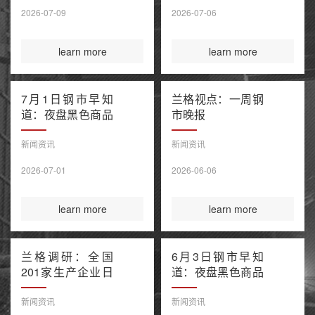
售潮 美伊谅解备
2026-07-09
2026-07-06
忘录“已终结”
learn more
learn more
7月1日钢市早知
兰格视点：一周钢
道：夜盘黑色商品
市晚报
窄幅波动 上半年
百强房企销售额降
新闻资讯
新闻资讯
幅继续收窄 欧盟
2026-07-01
2026-06-06
钢铁保障新规今起
正式执行
learn more
learn more
兰格调研：全国
6月3日钢市早知
201家生产企业日
道：夜盘黑色商品
均铁水产量环比上
多数收涨 IEA警告
升（6月3日）
全球石油库存或于
新闻资讯
新闻资讯