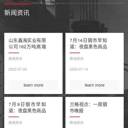
新闻资讯
山东鑫海实业有限
7月14日钢市早知
公司162万吨高端
道：夜盘黑色商品
不锈钢项目产能置
多数收跌 阿联酋
换方案公示
油轮在霍尔木兹海
新闻资讯
新闻资讯
峡遭袭1死8伤 布
2022-07-06
2026-07-14
伦特原油涨超9%
learn more
learn more
7月9日钢市早知
兰格视点：一周钢
道：夜盘黑色商品
市晚报
整体收涨 原油大
涨引爆全球债市抛
新闻资讯
新闻资讯