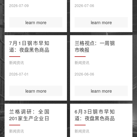
售潮 美伊谅解备
2026-07-09
2026-07-06
忘录“已终结”
learn more
learn more
7月1日钢市早知
兰格视点：一周钢
道：夜盘黑色商品
市晚报
窄幅波动 上半年
百强房企销售额降
新闻资讯
新闻资讯
幅继续收窄 欧盟
2026-07-01
2026-06-06
钢铁保障新规今起
正式执行
learn more
learn more
兰格调研：全国
6月3日钢市早知
201家生产企业日
道：夜盘黑色商品
均铁水产量环比上
多数收涨 IEA警告
升（6月3日）
全球石油库存或于
新闻资讯
新闻资讯