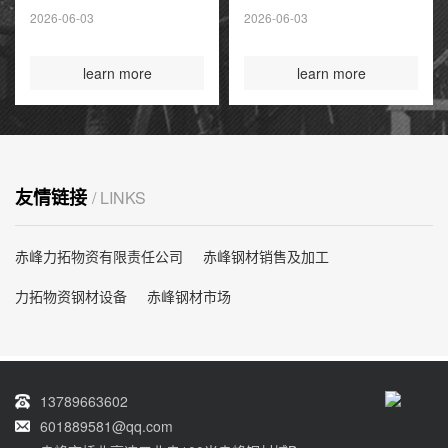
夏季高峰前耗尽
2026-06-03
2026-06-03
国际煤炭投资创14
年新高
learn more
learn more
友情链接
/ LINKS
赤峰力拓物资有限责任公司
赤峰钢材销售及加工
力拓物资钢材设备
赤峰钢材市场
13789663602
601889581@qq.com