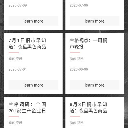
售潮 美伊谅解备
2026-07-09
2026-07-06
忘录“已终结”
learn more
learn more
7月1日钢市早知
兰格视点：一周钢
道：夜盘黑色商品
市晚报
窄幅波动 上半年
百强房企销售额降
新闻资讯
新闻资讯
幅继续收窄 欧盟
2026-07-01
2026-06-06
钢铁保障新规今起
正式执行
learn more
learn more
兰格调研：全国
6月3日钢市早知
201家生产企业日
道：夜盘黑色商品
均铁水产量环比上
多数收涨 IEA警告
升（6月3日）
全球石油库存或于
新闻资讯
新闻资讯