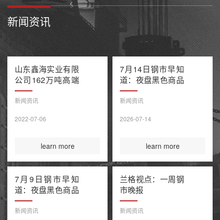
新闻资讯
山东鑫海实业有限
7月14日钢市早知
公司162万吨高端
道：夜盘黑色商品
不锈钢项目产能置
多数收跌 阿联酋
换方案公示
油轮在霍尔木兹海
新闻资讯
新闻资讯
峡遭袭1死8伤 布
2022-07-06
2026-07-14
伦特原油涨超9%
learn more
learn more
7月9日钢市早知
兰格视点：一周钢
道：夜盘黑色商品
市晚报
整体收涨 原油大
涨引爆全球债市抛
新闻资讯
新闻资讯