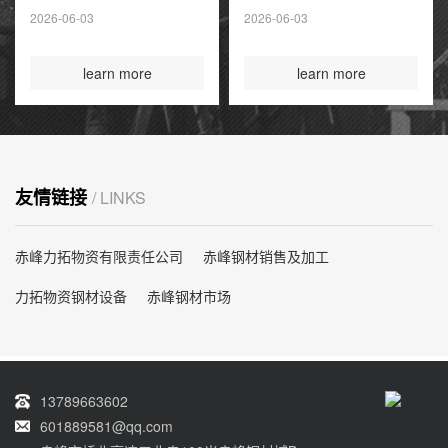
夏季高峰前耗尽
2026-06-03
2026-06-03
国际煤炭投资创14
年新高
learn more
learn more
友情链接
/ LINKS
赤峰力拓物资有限责任公司
赤峰钢材销售及加工
力拓物资钢材设备
赤峰钢材市场
13789663602
601889581@qq.com