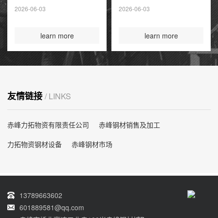
夏季高峰前耗尽
2026-06-03
2026-06-03
国际煤炭投资创14
年新高
learn more
learn more
友情链接
/ LINKS
赤峰力拓物资有限责任公司
赤峰钢材销售及加工
力拓物资钢材设备
赤峰钢材市场
13789663602
601889581@qq.com