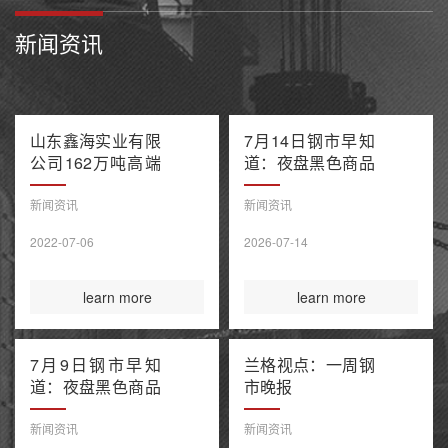
新闻资讯
山东鑫海实业有限
7月14日钢市早知
公司162万吨高端
道：夜盘黑色商品
不锈钢项目产能置
多数收跌 阿联酋
换方案公示
油轮在霍尔木兹海
新闻资讯
新闻资讯
峡遭袭1死8伤 布
2022-07-06
2026-07-14
伦特原油涨超9%
learn more
learn more
7月9日钢市早知
兰格视点：一周钢
道：夜盘黑色商品
市晚报
整体收涨 原油大
涨引爆全球债市抛
新闻资讯
新闻资讯