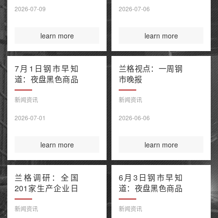
售潮 美伊谅解备
2026-07-09
2026-07-06
忘录“已终结”
learn more
learn more
7月1日钢市早知
兰格视点：一周钢
道：夜盘黑色商品
市晚报
窄幅波动 上半年
百强房企销售额降
新闻资讯
新闻资讯
幅继续收窄 欧盟
2026-07-01
2026-06-06
钢铁保障新规今起
正式执行
learn more
learn more
兰格调研：全国
6月3日钢市早知
201家生产企业日
道：夜盘黑色商品
均铁水产量环比上
多数收涨 IEA警告
升（6月3日）
全球石油库存或于
新闻资讯
新闻资讯