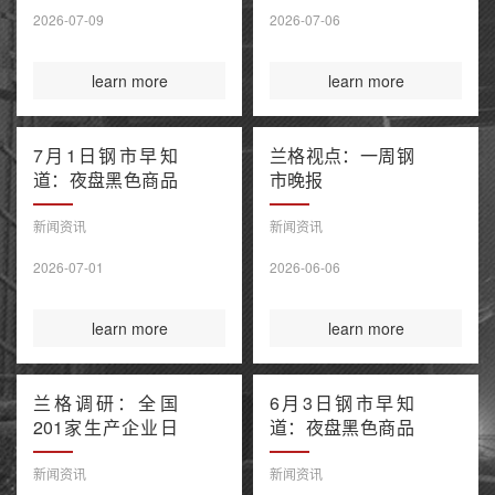
售潮 美伊谅解备
2026-07-09
2026-07-06
忘录“已终结”
learn more
learn more
7月1日钢市早知
兰格视点：一周钢
道：夜盘黑色商品
市晚报
窄幅波动 上半年
百强房企销售额降
新闻资讯
新闻资讯
幅继续收窄 欧盟
2026-07-01
2026-06-06
钢铁保障新规今起
正式执行
learn more
learn more
兰格调研：全国
6月3日钢市早知
201家生产企业日
道：夜盘黑色商品
均铁水产量环比上
多数收涨 IEA警告
升（6月3日）
全球石油库存或于
新闻资讯
新闻资讯