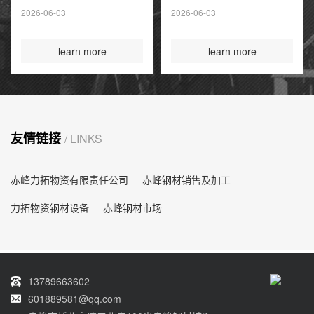
夏季高峰前耗尽
2026-06-03
2026-06-03
国际煤炭投资创14
年新高
learn more
learn more
友情链接
/ LINKS
赤峰力拓物资有限责任公司
赤峰钢材销售及加工
力拓物资钢材设备
赤峰钢材市场
13789663602
601889581@qq.com