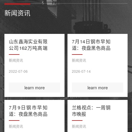
新闻资讯
山东鑫海实业有限
7月14日钢市早知
公司162万吨高端
道：夜盘黑色商品
不锈钢项目产能置
多数收跌 阿联酋
换方案公示
油轮在霍尔木兹海
新闻资讯
新闻资讯
峡遭袭1死8伤 布
2022-07-06
2026-07-14
伦特原油涨超9%
learn more
learn more
7月9日钢市早知
兰格视点：一周钢
道：夜盘黑色商品
市晚报
整体收涨 原油大
涨引爆全球债市抛
新闻资讯
新闻资讯