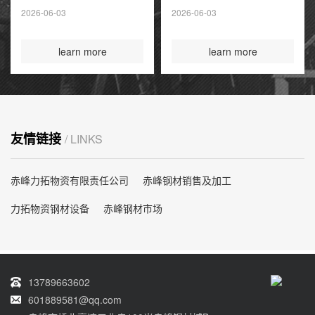
夏季高峰前耗尽
2026-06-03
2026-06-03
国际煤炭投资创14
年新高
learn more
learn more
友情链接
/ LINKS
赤峰力拓物资有限责任公司
赤峰钢材销售及加工
力拓物资钢材设备
赤峰钢材市场
13789663602
601889581@qq.com