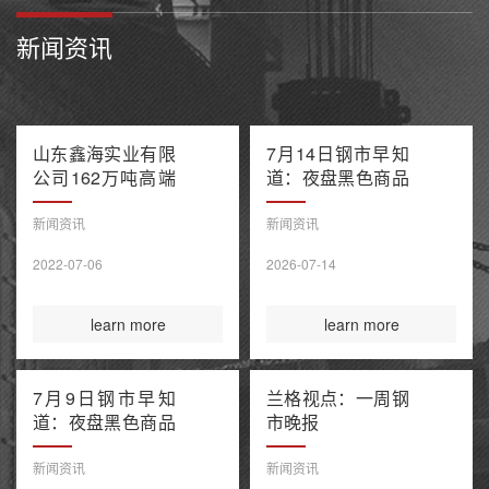
新闻资讯
山东鑫海实业有限
7月14日钢市早知
公司162万吨高端
道：夜盘黑色商品
不锈钢项目产能置
多数收跌 阿联酋
换方案公示
油轮在霍尔木兹海
新闻资讯
新闻资讯
峡遭袭1死8伤 布
2022-07-06
2026-07-14
伦特原油涨超9%
learn more
learn more
7月9日钢市早知
兰格视点：一周钢
道：夜盘黑色商品
市晚报
整体收涨 原油大
涨引爆全球债市抛
新闻资讯
新闻资讯