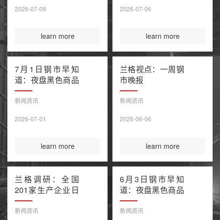
售潮 美伊谅解备
2026-07-09
2026-07-06
忘录“已终结”
learn more
learn more
7月1日钢市早知
兰格视点：一周钢
道：夜盘黑色商品
市晚报
窄幅波动 上半年
百强房企销售额降
新闻资讯
新闻资讯
幅继续收窄 欧盟
2026-07-01
2026-06-06
钢铁保障新规今起
正式执行
learn more
learn more
兰格调研：全国
6月3日钢市早知
201家生产企业日
道：夜盘黑色商品
均铁水产量环比上
多数收涨 IEA警告
升（6月3日）
全球石油库存或于
新闻资讯
新闻资讯