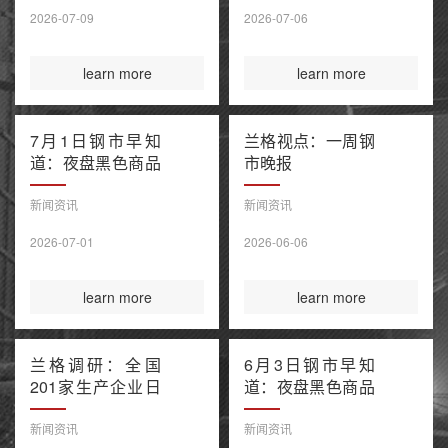
售潮 美伊谅解备
2026-07-09
2026-07-06
忘录“已终结”
learn more
learn more
7月1日钢市早知
兰格视点：一周钢
道：夜盘黑色商品
市晚报
窄幅波动 上半年
百强房企销售额降
新闻资讯
新闻资讯
幅继续收窄 欧盟
2026-07-01
2026-06-06
钢铁保障新规今起
正式执行
learn more
learn more
兰格调研：全国
6月3日钢市早知
201家生产企业日
道：夜盘黑色商品
均铁水产量环比上
多数收涨 IEA警告
升（6月3日）
全球石油库存或于
新闻资讯
新闻资讯