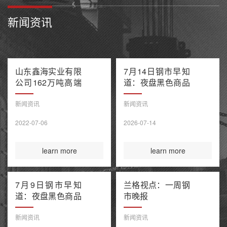
新闻资讯
山东鑫海实业有限
7月14日钢市早知
公司162万吨高端
道：夜盘黑色商品
不锈钢项目产能置
多数收跌 阿联酋
换方案公示
油轮在霍尔木兹海
新闻资讯
新闻资讯
峡遭袭1死8伤 布
2022-07-06
2026-07-14
伦特原油涨超9%
learn more
learn more
7月9日钢市早知
兰格视点：一周钢
道：夜盘黑色商品
市晚报
整体收涨 原油大
涨引爆全球债市抛
新闻资讯
新闻资讯