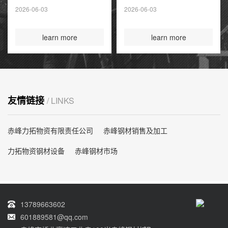
夏季高峰前耗尽
2026-06-03
2026-06-03
国际煤炭投资创14
年新高
learn more
learn more
友情链接
/ LINKS
赤峰力拓物资有限责任公司
赤峰钢材销售及加工
力拓物资钢材设备
赤峰钢材市场
13789663602
601889581@qq.com