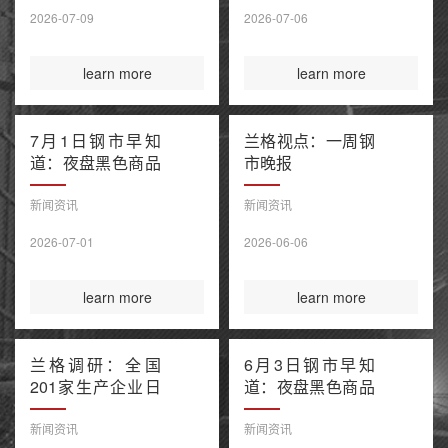
售潮 美伊谅解备
2026-07-09
2026-07-06
忘录“已终结”
learn more
learn more
7月1日钢市早知
兰格视点：一周钢
道：夜盘黑色商品
市晚报
窄幅波动 上半年
百强房企销售额降
新闻资讯
新闻资讯
幅继续收窄 欧盟
2026-07-01
2026-06-06
钢铁保障新规今起
正式执行
learn more
learn more
兰格调研：全国
6月3日钢市早知
201家生产企业日
道：夜盘黑色商品
均铁水产量环比上
多数收涨 IEA警告
升（6月3日）
全球石油库存或于
新闻资讯
新闻资讯