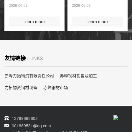
夏季高峰前耗尽
2026-06-03
2026-06-03
国际煤炭投资创14
年新高
learn more
learn more
友情链接
/ LINKS
赤峰力拓物资有限责任公司
赤峰钢材销售及加工
力拓物资钢材设备
赤峰钢材市场
13789663602
601889581@qq.com