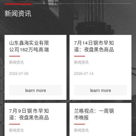
新闻资讯
山东鑫海实业有限
7月14日钢市早知
公司162万吨高端
道：夜盘黑色商品
不锈钢项目产能置
多数收跌 阿联酋
换方案公示
油轮在霍尔木兹海
新闻资讯
新闻资讯
峡遭袭1死8伤 布
2022-07-06
2026-07-14
伦特原油涨超9%
learn more
learn more
7月9日钢市早知
兰格视点：一周钢
道：夜盘黑色商品
市晚报
整体收涨 原油大
涨引爆全球债市抛
新闻资讯
新闻资讯