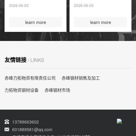
夏季高峰前耗尽
2026-06-03
2026-06-03
国际煤炭投资创14
年新高
learn more
learn more
友情链接
/ LINKS
赤峰力拓物资有限责任公司
赤峰钢材销售及加工
力拓物资钢材设备
赤峰钢材市场
13789663602
601889581@qq.com