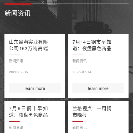
新闻资讯
山东鑫海实业有限
7月14日钢市早知
公司162万吨高端
道：夜盘黑色商品
不锈钢项目产能置
多数收跌 阿联酋
换方案公示
油轮在霍尔木兹海
新闻资讯
新闻资讯
峡遭袭1死8伤 布
2022-07-06
2026-07-14
伦特原油涨超9%
learn more
learn more
7月9日钢市早知
兰格视点：一周钢
道：夜盘黑色商品
市晚报
整体收涨 原油大
涨引爆全球债市抛
新闻资讯
新闻资讯