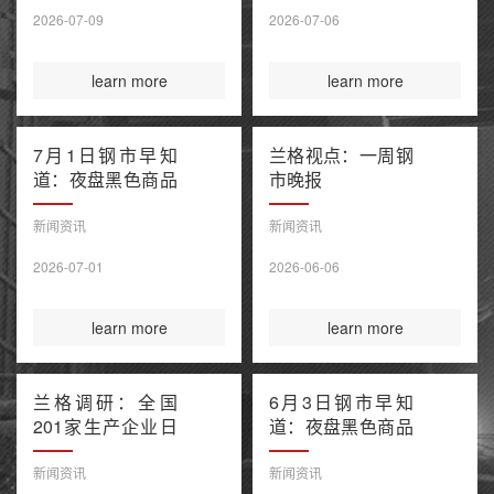
售潮 美伊谅解备
2026-07-09
2026-07-06
忘录“已终结”
learn more
learn more
7月1日钢市早知
兰格视点：一周钢
道：夜盘黑色商品
市晚报
窄幅波动 上半年
百强房企销售额降
新闻资讯
新闻资讯
幅继续收窄 欧盟
2026-07-01
2026-06-06
钢铁保障新规今起
正式执行
learn more
learn more
兰格调研：全国
6月3日钢市早知
201家生产企业日
道：夜盘黑色商品
均铁水产量环比上
多数收涨 IEA警告
升（6月3日）
全球石油库存或于
新闻资讯
新闻资讯