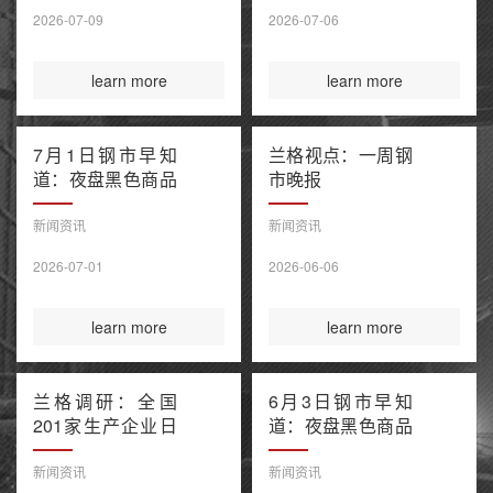
售潮 美伊谅解备
2026-07-09
2026-07-06
忘录“已终结”
learn more
learn more
7月1日钢市早知
兰格视点：一周钢
道：夜盘黑色商品
市晚报
窄幅波动 上半年
百强房企销售额降
新闻资讯
新闻资讯
幅继续收窄 欧盟
2026-07-01
2026-06-06
钢铁保障新规今起
正式执行
learn more
learn more
兰格调研：全国
6月3日钢市早知
201家生产企业日
道：夜盘黑色商品
均铁水产量环比上
多数收涨 IEA警告
升（6月3日）
全球石油库存或于
新闻资讯
新闻资讯