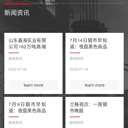
新闻资讯
山东鑫海实业有限
7月14日钢市早知
公司162万吨高端
道：夜盘黑色商品
不锈钢项目产能置
多数收跌 阿联酋
换方案公示
油轮在霍尔木兹海
新闻资讯
新闻资讯
峡遭袭1死8伤 布
2022-07-06
2026-07-14
伦特原油涨超9%
learn more
learn more
7月9日钢市早知
兰格视点：一周钢
道：夜盘黑色商品
市晚报
整体收涨 原油大
涨引爆全球债市抛
新闻资讯
新闻资讯