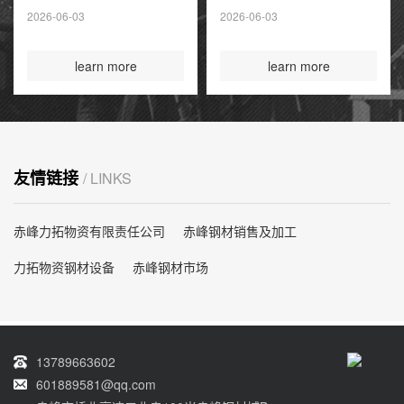
夏季高峰前耗尽
2026-06-03
2026-06-03
国际煤炭投资创14
年新高
learn more
learn more
友情链接
/ LINKS
赤峰力拓物资有限责任公司
赤峰钢材销售及加工
力拓物资钢材设备
赤峰钢材市场
13789663602
601889581@qq.com