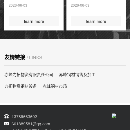
夏季高峰前耗尽
2026-06-03
2026-06-03
国际煤炭投资创14
年新高
learn more
learn more
友情链接
/ LINKS
赤峰力拓物资有限责任公司
赤峰钢材销售及加工
力拓物资钢材设备
赤峰钢材市场
13789663602
601889581@qq.com