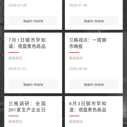
售潮 美伊谅解备
2026-07-09
2026-07-06
忘录“已终结”
learn more
learn more
7月1日钢市早知
兰格视点：一周钢
道：夜盘黑色商品
市晚报
窄幅波动 上半年
百强房企销售额降
新闻资讯
新闻资讯
幅继续收窄 欧盟
2026-07-01
2026-06-06
钢铁保障新规今起
正式执行
learn more
learn more
兰格调研：全国
6月3日钢市早知
201家生产企业日
道：夜盘黑色商品
均铁水产量环比上
多数收涨 IEA警告
升（6月3日）
全球石油库存或于
新闻资讯
新闻资讯