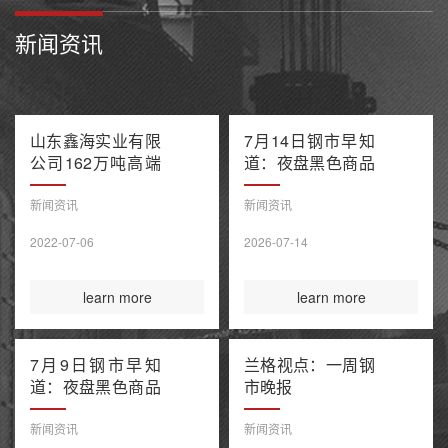
新闻资讯
山东鑫海实业有限
7月14日钢市早知
公司162万吨高端
道：夜盘黑色商品
不锈钢项目产能置
多数收跌 阿联酋
换方案公示
油轮在霍尔木兹海
新闻资讯
新闻资讯
峡遭袭1死8伤 布
2022-07-06
2026-07-14
伦特原油涨超9%
learn more
learn more
7月9日钢市早知
兰格视点：一周钢
道：夜盘黑色商品
市晚报
整体收涨 原油大
涨引爆全球债市抛
新闻资讯
新闻资讯