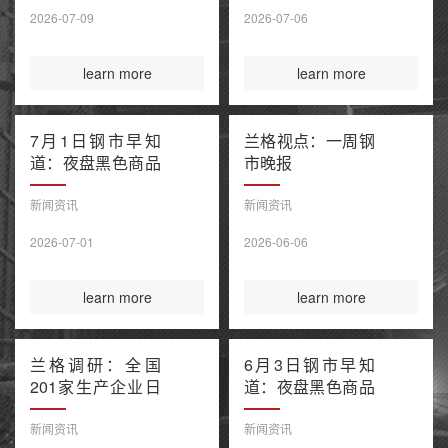
售潮 美伊谅解备
2026-07-09
2026-07-06
忘录“已终结”
learn more
learn more
7月1日钢市早知
兰格视点：一周钢
道：夜盘黑色商品
市晚报
窄幅波动 上半年
百强房企销售额降
新闻资讯
新闻资讯
幅继续收窄 欧盟
2026-07-01
2026-06-06
钢铁保障新规今起
正式执行
learn more
learn more
兰格调研：全国
6月3日钢市早知
201家生产企业日
道：夜盘黑色商品
均铁水产量环比上
多数收涨 IEA警告
升（6月3日）
全球石油库存或于
新闻资讯
新闻资讯