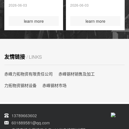
夏季高峰前耗尽
2026-06-03
2026-06-03
国际煤炭投资创14
年新高
learn more
learn more
友情链接
/ LINKS
赤峰力拓物资有限责任公司
赤峰钢材销售及加工
力拓物资钢材设备
赤峰钢材市场
13789663602
601889581@qq.com