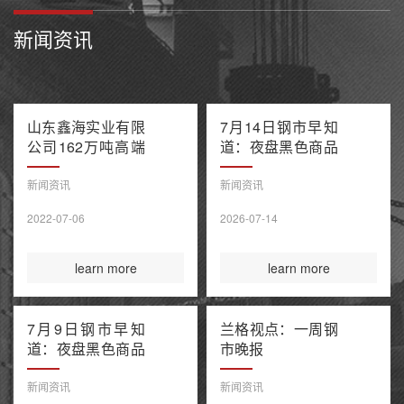
新闻资讯
山东鑫海实业有限
7月14日钢市早知
公司162万吨高端
道：夜盘黑色商品
不锈钢项目产能置
多数收跌 阿联酋
换方案公示
油轮在霍尔木兹海
新闻资讯
新闻资讯
峡遭袭1死8伤 布
2022-07-06
2026-07-14
伦特原油涨超9%
learn more
learn more
7月9日钢市早知
兰格视点：一周钢
道：夜盘黑色商品
市晚报
整体收涨 原油大
涨引爆全球债市抛
新闻资讯
新闻资讯