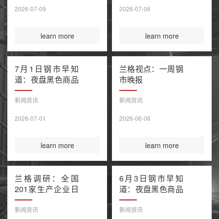
售潮 美伊谅解备
2026-07-09
2026-07-06
忘录“已终结”
learn more
learn more
7月1日钢市早知
兰格视点：一周钢
道：夜盘黑色商品
市晚报
窄幅波动 上半年
百强房企销售额降
新闻资讯
新闻资讯
幅继续收窄 欧盟
2026-07-01
2026-06-06
钢铁保障新规今起
正式执行
learn more
learn more
兰格调研：全国
6月3日钢市早知
201家生产企业日
道：夜盘黑色商品
均铁水产量环比上
多数收涨 IEA警告
升（6月3日）
全球石油库存或于
新闻资讯
新闻资讯