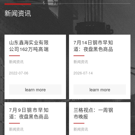
新闻资讯
山东鑫海实业有限
7月14日钢市早知
公司162万吨高端
道：夜盘黑色商品
不锈钢项目产能置
多数收跌 阿联酋
换方案公示
油轮在霍尔木兹海
新闻资讯
新闻资讯
峡遭袭1死8伤 布
2022-07-06
2026-07-14
伦特原油涨超9%
learn more
learn more
7月9日钢市早知
兰格视点：一周钢
道：夜盘黑色商品
市晚报
整体收涨 原油大
涨引爆全球债市抛
新闻资讯
新闻资讯