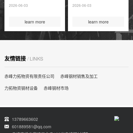
夏季高峰前耗尽
2026-06-03
2026-06-03
国际煤炭投资创14
年新高
learn more
learn more
友情链接
/ LINKS
赤峰力拓物资有限责任公司
赤峰钢材销售及加工
力拓物资钢材设备
赤峰钢材市场
13789663602
601889581@qq.com