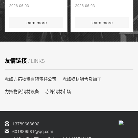
夏季高峰前耗尽
2026-06-03
2026-06-03
国际煤炭投资创14
年新高
learn more
learn more
友情链接
/ LINKS
赤峰力拓物资有限责任公司
赤峰钢材销售及加工
力拓物资钢材设备
赤峰钢材市场
13789663602
601889581@qq.com