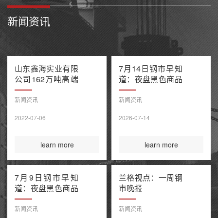
新闻资讯
山东鑫海实业有限
7月14日钢市早知
公司162万吨高端
道：夜盘黑色商品
不锈钢项目产能置
多数收跌 阿联酋
换方案公示
油轮在霍尔木兹海
新闻资讯
新闻资讯
峡遭袭1死8伤 布
2022-07-06
2026-07-14
伦特原油涨超9%
learn more
learn more
7月9日钢市早知
兰格视点：一周钢
道：夜盘黑色商品
市晚报
整体收涨 原油大
涨引爆全球债市抛
新闻资讯
新闻资讯