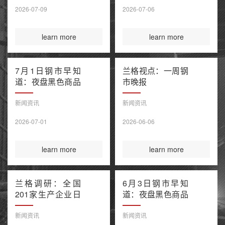
售潮 美伊谅解备
2026-07-09
2026-07-06
忘录“已终结”
learn more
learn more
7月1日钢市早知
兰格视点：一周钢
道：夜盘黑色商品
市晚报
窄幅波动 上半年
百强房企销售额降
新闻资讯
新闻资讯
幅继续收窄 欧盟
2026-07-01
2026-06-06
钢铁保障新规今起
正式执行
learn more
learn more
兰格调研：全国
6月3日钢市早知
201家生产企业日
道：夜盘黑色商品
均铁水产量环比上
多数收涨 IEA警告
升（6月3日）
全球石油库存或于
新闻资讯
新闻资讯