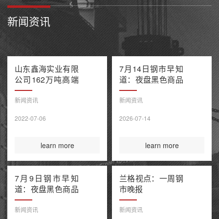
新闻资讯
山东鑫海实业有限
7月14日钢市早知
公司162万吨高端
道：夜盘黑色商品
不锈钢项目产能置
多数收跌 阿联酋
换方案公示
油轮在霍尔木兹海
新闻资讯
新闻资讯
峡遭袭1死8伤 布
2022-07-06
2026-07-14
伦特原油涨超9%
learn more
learn more
7月9日钢市早知
兰格视点：一周钢
道：夜盘黑色商品
市晚报
整体收涨 原油大
涨引爆全球债市抛
新闻资讯
新闻资讯