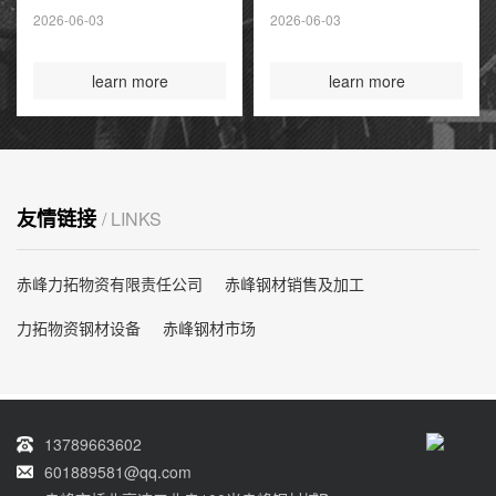
夏季高峰前耗尽
2026-06-03
2026-06-03
国际煤炭投资创14
年新高
learn more
learn more
友情链接
/ LINKS
赤峰力拓物资有限责任公司
赤峰钢材销售及加工
力拓物资钢材设备
赤峰钢材市场
13789663602
601889581@qq.com