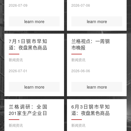
售潮 美伊谅解备
2026-07-09
2026-07-06
忘录“已终结”
learn more
learn more
7月1日钢市早知
兰格视点：一周钢
道：夜盘黑色商品
市晚报
窄幅波动 上半年
百强房企销售额降
新闻资讯
新闻资讯
幅继续收窄 欧盟
2026-07-01
2026-06-06
钢铁保障新规今起
正式执行
learn more
learn more
兰格调研：全国
6月3日钢市早知
201家生产企业日
道：夜盘黑色商品
均铁水产量环比上
多数收涨 IEA警告
升（6月3日）
全球石油库存或于
新闻资讯
新闻资讯