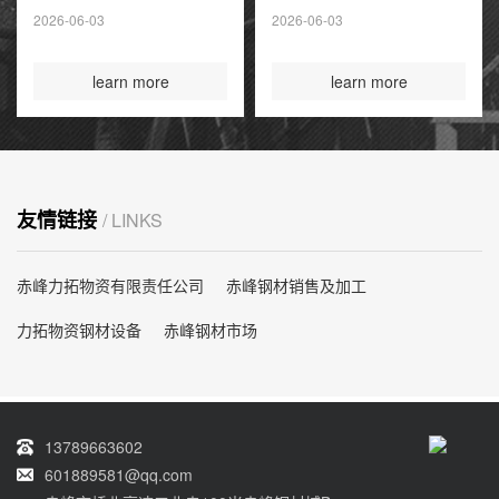
夏季高峰前耗尽
2026-06-03
2026-06-03
国际煤炭投资创14
年新高
learn more
learn more
友情链接
/ LINKS
赤峰力拓物资有限责任公司
赤峰钢材销售及加工
力拓物资钢材设备
赤峰钢材市场
13789663602
601889581@qq.com