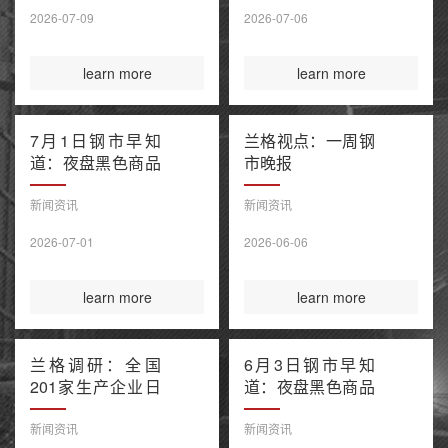
售潮 美伊谅解备
2026-07-09
2026-07-06
忘录“已终结”
learn more
learn more
7月1日钢市早知
兰格视点：一周钢
道：夜盘黑色商品
市晚报
窄幅波动 上半年
百强房企销售额降
新闻资讯
新闻资讯
幅继续收窄 欧盟
2026-07-01
2026-06-06
钢铁保障新规今起
正式执行
learn more
learn more
兰格调研：全国
6月3日钢市早知
201家生产企业日
道：夜盘黑色商品
均铁水产量环比上
多数收涨 IEA警告
升（6月3日）
全球石油库存或于
新闻资讯
新闻资讯