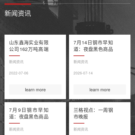
新闻资讯
山东鑫海实业有限
7月14日钢市早知
公司162万吨高端
道：夜盘黑色商品
不锈钢项目产能置
多数收跌 阿联酋
换方案公示
油轮在霍尔木兹海
新闻资讯
新闻资讯
峡遭袭1死8伤 布
2022-07-06
2026-07-14
伦特原油涨超9%
learn more
learn more
7月9日钢市早知
兰格视点：一周钢
道：夜盘黑色商品
市晚报
整体收涨 原油大
涨引爆全球债市抛
新闻资讯
新闻资讯